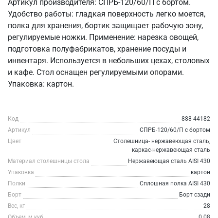
Артикул производителя: СПРБ-120/60/П с бортом.
Удобство работы: гладкая поверхность легко моется,
полка для хранения, бортик защищает рабочую зону,
регулируемые ножки. Применение: нарезка овощей,
подготовка полуфабрикатов, хранение посуды и
инвентаря. Используется в небольших цехах, столовых
и кафе. Стол оснащен регулируемыми опорами.
Упаковка: картон.
Код
888-44182
Артикул
СПРБ-120/60/П с бортом
Цвет
Столешница- нержавеющая сталь,
каркас-нержавеющая сталь
Материал столешницы стола
Нержавеющая сталь AISI 430
Упаковка
картон
Полки
Сплошная полка AISI 430
Борт
Борт сзади
Вес, кг
28
Объем, м.куб
0.08