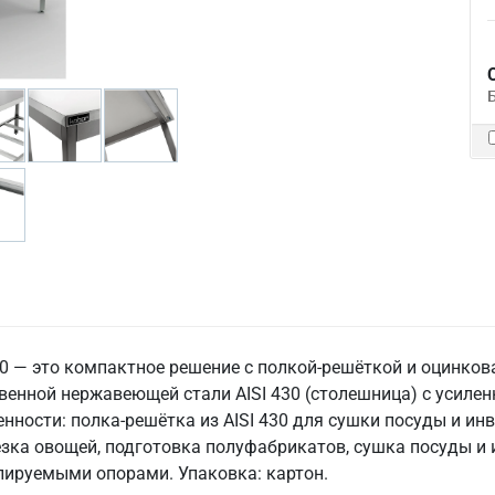
60 — это компактное решение с полкой-решёткой и оцинко
венной нержавеющей стали AISI 430 (столешница) с усиле
енности: полка-решётка из AISI 430 для сушки посуды и инв
езка овощей, подготовка полуфабрикатов, сушка посуды и 
улируемыми опорами. Упаковка: картон.