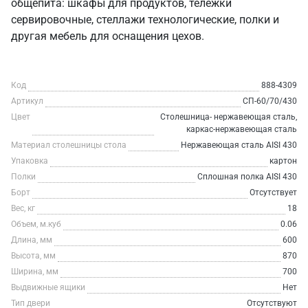
общепита: шкафы для продуктов, тележки
сервировочные, стеллажи технологические, полки и
другая мебель для оснащения цехов.
Код
888-4309
Артикул
СП-60/70/430
Цвет
Столешница- нержавеющая сталь,
каркас-нержавеющая сталь
Материал столешницы стола
Нержавеющая сталь AISI 430
Упаковка
картон
Полки
Сплошная полка AISI 430
Борт
Отсутствует
Вес, кг
18
Объем, м.куб
0.06
Длина, мм
600
Высота, мм
870
Ширина, мм
700
Выдвижные ящики
Нет
Тип двери
Отсутствуют