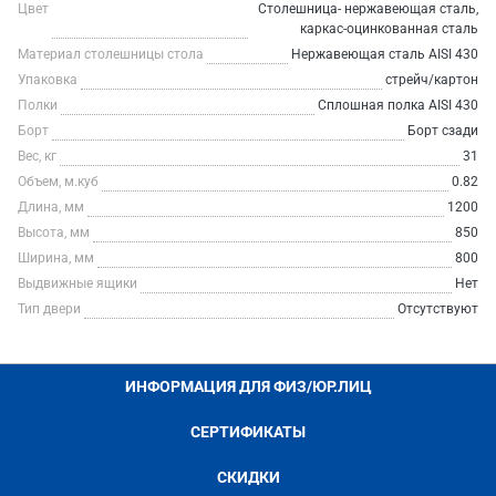
Цвет
Столешница- нержавеющая сталь,
каркас-оцинкованная сталь
Материал столешницы стола
Нержавеющая сталь AISI 430
Упаковка
стрейч/картон
Полки
Сплошная полка AISI 430
Борт
Борт сзади
Вес, кг
31
Объем, м.куб
0.82
Длина, мм
1200
Высота, мм
850
Ширина, мм
800
Выдвижные ящики
Нет
Тип двери
Отсутствуют
ИНФОРМАЦИЯ ДЛЯ ФИЗ/ЮР.ЛИЦ
СЕРТИФИКАТЫ
СКИДКИ