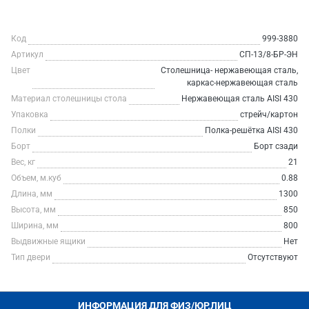
Код
999-3880
Артикул
СП-13/8-БР-ЭН
Цвет
Столешница- нержавеющая сталь,
каркас-нержавеющая сталь
Материал столешницы стола
Нержавеющая сталь AISI 430
Упаковка
стрейч/картон
Полки
Полка-решётка AISI 430
Борт
Борт сзади
Вес, кг
21
Объем, м.куб
0.88
Длина, мм
1300
Высота, мм
850
Ширина, мм
800
Выдвижные ящики
Нет
Тип двери
Отсутствуют
ИНФОРМАЦИЯ ДЛЯ ФИЗ/ЮР.ЛИЦ