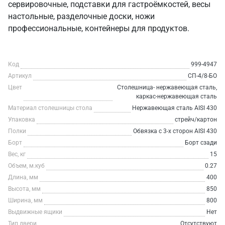
сервировочные, подставки для гастроёмкостей, весы
настольные, разделочные доски, ножи
профессиональные, контейнеры для продуктов.
Код
999-4947
Артикул
СП-4/8-БО
Цвет
Столешница- нержавеющая сталь,
каркас-нержавеющая сталь
Материал столешницы стола
Нержавеющая сталь AISI 430
Упаковка
стрейч/картон
Полки
Обвязка с 3-х сторон AISI 430
Борт
Борт сзади
Вес, кг
15
Объем, м.куб
0.27
Длина, мм
400
Высота, мм
850
Ширина, мм
800
Выдвижные ящики
Нет
Тип двери
Отсутствуют