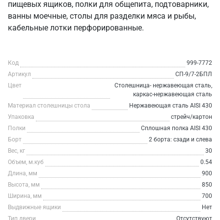
пищевых ящиков, полки для общепита, подтоварники,
ванны моечные, столы для разделки мяса и рыбы,
кабельные лотки перфорированные.
Код
999-7772
Артикул
СП-9/7-2БПЛ
Цвет
Столешница- нержавеющая сталь,
каркас-нержавеющая сталь
Материал столешницы стола
Нержавеющая сталь AISI 430
Упаковка
стрейч/картон
Полки
Сплошная полка AISI 430
Борт
2 борта: сзади и слева
Вес, кг
30
Объем, м.куб
0.54
Длина, мм
900
Высота, мм
850
Ширина, мм
700
Выдвижные ящики
Нет
Тип двери
Отсутствуют