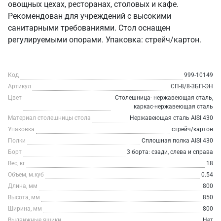
овощных цехах, ресторанах, столовых и кафе.
Рекомендован для учреждений с высокими
санитарными требованиями. Стол оснащен
регулируемыми опорами. Упаковка: стрейч/картон.
Код
999-10149
Артикул
СП-8/8-3БП-ЭН
Цвет
Столешница- нержавеющая сталь,
каркас-нержавеющая сталь
Материал столешницы стола
Нержавеющая сталь AISI 430
Упаковка
стрейч/картон
Полки
Сплошная полка AISI 430
Борт
3 борта: сзади, слева и справа
Вес, кг
18
Объем, м.куб
0.54
Длина, мм
800
Высота, мм
850
Ширина, мм
800
Выдвижные ящики
Нет