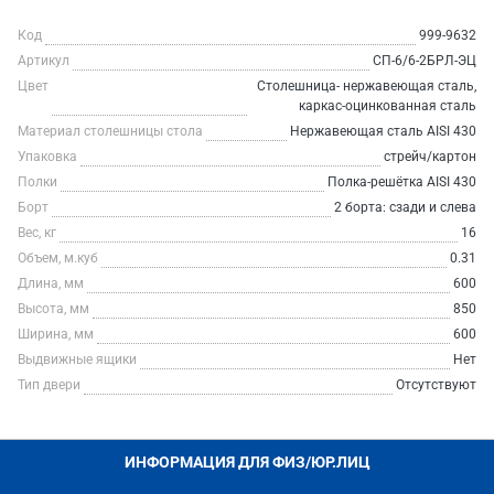
Код
999-9632
Артикул
СП-6/6-2БРЛ-ЭЦ
Цвет
Столешница- нержавеющая сталь,
каркас-оцинкованная сталь
Материал столешницы стола
Нержавеющая сталь AISI 430
Упаковка
стрейч/картон
Полки
Полка-решётка AISI 430
Борт
2 борта: сзади и слева
Вес, кг
16
Объем, м.куб
0.31
Длина, мм
600
Высота, мм
850
Ширина, мм
600
Выдвижные ящики
Нет
Тип двери
Отсутствуют
ИНФОРМАЦИЯ ДЛЯ ФИЗ/ЮР.ЛИЦ