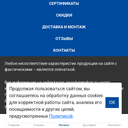
СЕРТИФИКАТЫ
СКИДКИ
ДОСТАВКА И МОНТАЖ
ОТЗЫВЫ
КОНТАКТЫ
Любое несоответствие характеристик продукции на сайте с
фактическими – является опечаткой.
Вся информация на сайте kazan.zavod-metakon.ru носит
исключительно ознакомительный и справочный характер и ни
Продолжая пользоваться сайтом, вы
при каких условиях не является публичной офертой. Всю
соглашаетесь на обработку данных cookies
дополнительную информацию можно узнать по телефонам
для корректной работы сайта, анализа его
ОК
указанным на сайте.
посещаемости и других целей,
предусмотренных
Политикой
.
Главная
Отзывы
Каталог
Доставка
Контакты