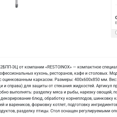
-2БПП-ЭЦ от компании «RESTOINOX» — компактное специа
рофессиональных кухонь, ресторанов, кафе и столовых. М
с оцинкованным каркасом. Размеры: 400x600x850 мм. Вес: 
ади и справа) для защиты от стекания жидкостей. Артикул 
добно выполнять: разделку мяса и рыбы, нарезку овощей, 
, декорирование блюд, обработку корнеплодов, шинковку к
ей и вареников, формовку котлет, подготовку ингредиентов
одуктов, разделку птицы. Стол оснащен регулируемыми оп