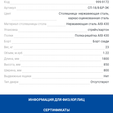
Код
999-9172
Артикул
СП-18/8-БР-ЭК
Цвет
Столешница- нержавеющая сталь,
каркас-оцинкованная сталь
Материал столешницы стола
Нержавеющая сталь AISI 430
Упаковка
стрейч/картон
Полки
Полка-решётка AISI 430
Борт
Борт сзади
Вес, кг
23
Объем, м.куб
1.22
Длина, мм
1800
Высота, мм
850
Ширина, мм
800
Выдвижные ящики
Нет
Тип двери
Отсутствуют
ИНФОРМАЦИЯ ДЛЯ ФИЗ/ЮР.ЛИЦ
СЕРТИФИКАТЫ