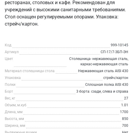
ресторанах, столовых и кафе. Рекомендован для
учреждений с высокими санитарными требованиями.
Стол оснащен регулируемыми опорами. Упаковка:
стрейч/картон.
Код
999-10145
Артикул
СП-17/7-3БП-ЭН
Цвет
Столешница- нержавеющая сталь,
каркас-нержавеющая сталь
Материал столешницы стола
Нержавеющая сталь AISI 430
Упаковка
стрейч/картон
Полки
Сплошная полка AISI 430
Борт
3 борта: сзади, слева и справа
Вес, кг
27
Объем, м.куб
1.01
Длина, мм
1700
Высота, мм
850
Ширина, мм
700
Выдвижные ящики
Нет