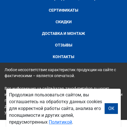
СЕРТИФИКАТЫ
СКИДКИ
ДОСТАВКА И МОНТАЖ
ОТЗЫВЫ
КОНТАКТЫ
Любое несоответствие характеристик продукции на сайте с
фактическими – является опечаткой.
Вся информация на сайте kazan.zavod-metakon.ru носит
исключительно ознакомительный и справочный характер и ни
Продолжая пользоваться сайтом, вы
при каких условиях не является публичной офертой. Всю
соглашаетесь на обработку данных cookies
дополнительную информацию можно узнать по телефонам
для корректной работы сайта, анализа его
ОК
указанным на сайте.
посещаемости и других целей,
предусмотренных
Политикой
.