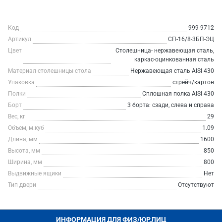
Код
999-9712
Артикул
СП-16/8-3БП-ЭЦ
Цвет
Столешница- нержавеющая сталь,
каркас-оцинкованная сталь
Материал столешницы стола
Нержавеющая сталь AISI 430
Упаковка
стрейч/картон
Полки
Сплошная полка AISI 430
Борт
3 борта: сзади, слева и справа
Вес, кг
29
Объем, м.куб
1.09
Длина, мм
1600
Высота, мм
850
Ширина, мм
800
Выдвижные ящики
Нет
Тип двери
Отсутствуют
ИНФОРМАЦИЯ ДЛЯ ФИЗ/ЮР.ЛИЦ