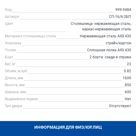
Код
999-9484
Артикул
СП-16/6-2БП
Цвет
Столешница- нержавеющая сталь,
каркас-нержавеющая сталь
Материал столешницы стола
Нержавеющая сталь AISI 430
Упаковка
стрейч/картон
Полки
Сплошная полка AISI 430
Борт
2 борта: сзади и справа
Вес, кг
23
Объем, м.куб
0.82
Длина, мм
1600
Высота, мм
850
Ширина, мм
600
Выдвижные ящики
Нет
Тип двери
Отсутствуют
ИНФОРМАЦИЯ ДЛЯ ФИЗ/ЮР.ЛИЦ