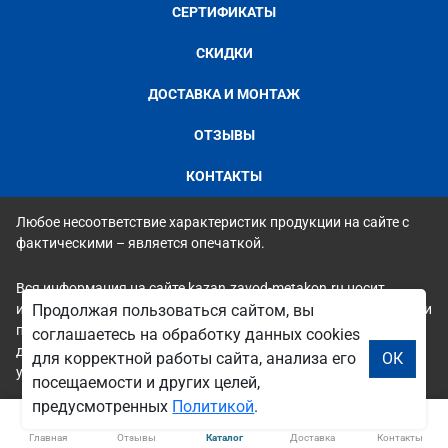
СЕРТИФИКАТЫ
СКИДКИ
ДОСТАВКА И МОНТАЖ
ОТЗЫВЫ
КОНТАКТЫ
Любое несоответствие характеристик продукции на сайте с
фактическими – является опечаткой.
Вся информация на сайте kazan.zavod-metakon.ru носит
исключительно ознакомительный и справочный характер и ни
Продолжая пользоваться сайтом, вы
при каких условиях не является публичной офертой. Всю
соглашаетесь на обработку данных cookies
дополнительную информацию можно узнать по телефонам
для корректной работы сайта, анализа его
ОК
указанным на сайте.
посещаемости и других целей,
предусмотренных
Политикой
.
Главная
Отзывы
Каталог
Доставка
Контакты