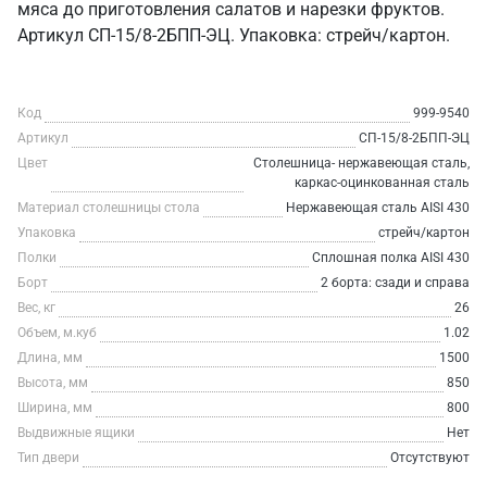
мяса до приготовления салатов и нарезки фруктов.
Артикул СП-15/8-2БПП-ЭЦ. Упаковка: стрейч/картон.
Код
999-9540
Артикул
СП-15/8-2БПП-ЭЦ
Цвет
Столешница- нержавеющая сталь,
каркас-оцинкованная сталь
Материал столешницы стола
Нержавеющая сталь AISI 430
Упаковка
стрейч/картон
Полки
Сплошная полка AISI 430
Борт
2 борта: сзади и справа
Вес, кг
26
Объем, м.куб
1.02
Длина, мм
1500
Высота, мм
850
Ширина, мм
800
Выдвижные ящики
Нет
Тип двери
Отсутствуют