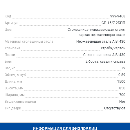
Код
999-9468
Артикул
СП-15/7-2БПП
Цвет
Столешница- нержавеющая сталь,
каркас-нержавеющая сталь
Материал столешницы стола
Нержавеющая сталь AISI 430
Упаковка
стрейч/картон
Полки
Сплошная полка AISI 430
Борт
2 борта: сзади и справа
Вес, кг
39
Объем, м.куб
0.89
Длина, мм
1500
Высота, мм
850
Ширина, мм
700
Выдвижные ящики
Нет
Тип двери
Отсутствуют
ИНФОРМАЦИЯ ДЛЯ ФИЗ/ЮР.ЛИЦ