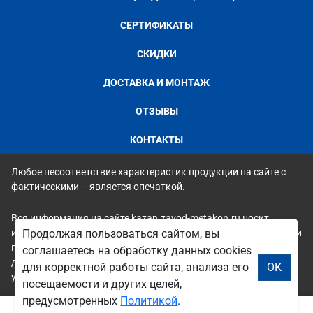
СЕРТИФИКАТЫ
СКИДКИ
ДОСТАВКА И МОНТАЖ
ОТЗЫВЫ
КОНТАКТЫ
Любое несоответствие характеристик продукции на сайте с
фактическими – является опечаткой.
Вся информация на сайте kazan.zavod-metakon.ru носит
исключительно ознакомительный и справочный характер и ни
Продолжая пользоваться сайтом, вы
при каких условиях не является публичной офертой. Всю
соглашаетесь на обработку данных cookies
дополнительную информацию можно узнать по телефонам
для корректной работы сайта, анализа его
ОК
указанным на сайте.
посещаемости и других целей,
предусмотренных
Политикой
.