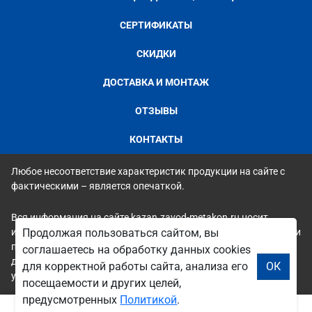
СЕРТИФИКАТЫ
СКИДКИ
ДОСТАВКА И МОНТАЖ
ОТЗЫВЫ
КОНТАКТЫ
Любое несоответствие характеристик продукции на сайте с
фактическими – является опечаткой.
Вся информация на сайте kazan.zavod-metakon.ru носит
исключительно ознакомительный и справочный характер и ни
Продолжая пользоваться сайтом, вы
при каких условиях не является публичной офертой. Всю
соглашаетесь на обработку данных cookies
дополнительную информацию можно узнать по телефонам
для корректной работы сайта, анализа его
ОК
указанным на сайте.
посещаемости и других целей,
предусмотренных
Политикой
.