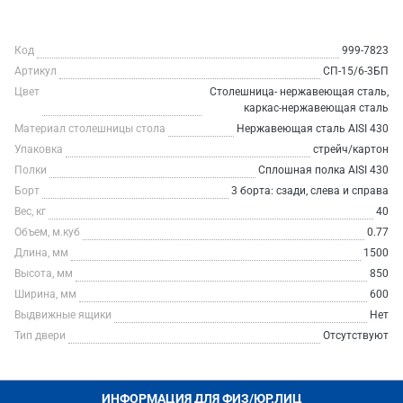
Код
999-7823
Артикул
СП-15/6-3БП
Цвет
Столешница- нержавеющая сталь,
каркас-нержавеющая сталь
Материал столешницы стола
Нержавеющая сталь AISI 430
Упаковка
стрейч/картон
Полки
Сплошная полка AISI 430
Борт
3 борта: сзади, слева и справа
Вес, кг
40
Объем, м.куб
0.77
Длина, мм
1500
Высота, мм
850
Ширина, мм
600
Выдвижные ящики
Нет
Тип двери
Отсутствуют
ИНФОРМАЦИЯ ДЛЯ ФИЗ/ЮР.ЛИЦ