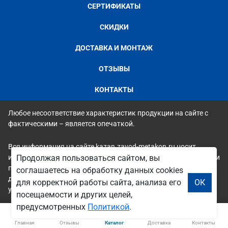
СЕРТИФИКАТЫ
СКИДКИ
ДОСТАВКА И МОНТАЖ
ОТЗЫВЫ
КОНТАКТЫ
Любое несоответствие характеристик продукции на сайте с
фактическими – является опечаткой.
Вся информация на сайте kazan.zavod-metakon.ru носит
исключительно ознакомительный и справочный характер и ни
Продолжая пользоваться сайтом, вы
при каких условиях не является публичной офертой. Всю
соглашаетесь на обработку данных cookies
дополнительную информацию можно узнать по телефонам
для корректной работы сайта, анализа его
ОК
указанным на сайте.
посещаемости и других целей,
предусмотренных
Политикой
.
Главная
Отзывы
Каталог
Доставка
Контакты