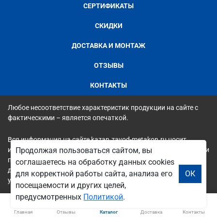
СЕРТИФИКАТЫ
СКИДКИ
ДОСТАВКА И МОНТАЖ
ОТЗЫВЫ
КОНТАКТЫ
Любое несоответствие характеристик продукции на сайте с
фактическими – является опечаткой.
Вся информация на сайте kazan.zavod-metakon.ru носит
исключительно ознакомительный и справочный характер и ни
Продолжая пользоваться сайтом, вы
при каких условиях не является публичной офертой. Всю
соглашаетесь на обработку данных cookies
дополнительную информацию можно узнать по телефонам
для корректной работы сайта, анализа его
ОК
указанным на сайте.
посещаемости и других целей,
предусмотренных
Политикой
.
Главная
Отзывы
Каталог
Доставка
Контакты