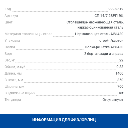
Код
999-9612
Артикул
СП-14/7-2БРП-ЭЦ
Цвет
Столешница- нержавеющая сталь,
каркас-оцинкованная сталь
Материал столешницы стола
Нержавеющая сталь AISI 430
Упаковка
стрейч/картон
Полки
Полка-решётка AISI 430
Борт
2 борта: сзади и справа
Вес, кг
22
Объем, м.куб
0.83
Длина, мм
1400
Высота, мм
850
Ширина, мм
700
Выдвижные ящики
Нет
Тип двери
Отсутствуют
ИНФОРМАЦИЯ ДЛЯ ФИЗ/ЮР.ЛИЦ