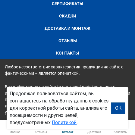
СЕРТИФИКАТЫ
СКИДКИ
ДОСТАВКА И МОНТАЖ
ОТЗЫВЫ
КОНТАКТЫ
Любое несоответствие характеристик продукции на сайте с
фактическими – является опечаткой.
Вся информация на сайте kazan.zavod-metakon.ru носит
исключительно ознакомительный и справочный характер и ни
Продолжая пользоваться сайтом, вы
при каких условиях не является публичной офертой. Всю
соглашаетесь на обработку данных cookies
дополнительную информацию можно узнать по телефонам
для корректной работы сайта, анализа его
ОК
указанным на сайте.
посещаемости и других целей,
предусмотренных
Политикой
.
Главная
Отзывы
Каталог
Доставка
Контакты