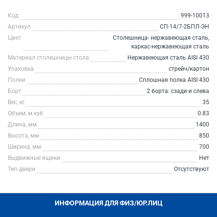
Код
999-10013
Артикул
СП-14/7-2БПЛ-ЭН
Цвет
Столешница- нержавеющая сталь,
каркас-нержавеющая сталь
Материал столешницы стола
Нержавеющая сталь AISI 430
Упаковка
стрейч/картон
Полки
Сплошная полка AISI 430
Борт
2 борта: сзади и слева
Вес, кг
35
Объем, м.куб
0.83
Длина, мм
1400
Высота, мм
850
Ширина, мм
700
Выдвижные ящики
Нет
Тип двери
Отсутствуют
ИНФОРМАЦИЯ ДЛЯ ФИЗ/ЮР.ЛИЦ