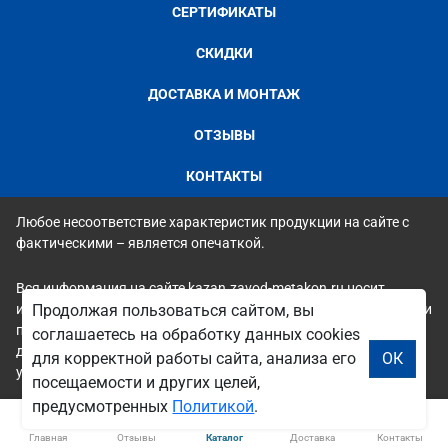
СЕРТИФИКАТЫ
СКИДКИ
ДОСТАВКА И МОНТАЖ
ОТЗЫВЫ
КОНТАКТЫ
Любое несоответствие характеристик продукции на сайте с
фактическими – является опечаткой.
Вся информация на сайте kazan.zavod-metakon.ru носит
исключительно ознакомительный и справочный характер и ни
Продолжая пользоваться сайтом, вы
при каких условиях не является публичной офертой. Всю
соглашаетесь на обработку данных cookies
дополнительную информацию можно узнать по телефонам
для корректной работы сайта, анализа его
ОК
указанным на сайте.
посещаемости и других целей,
предусмотренных
Политикой
.
Главная
Отзывы
Каталог
Доставка
Контакты