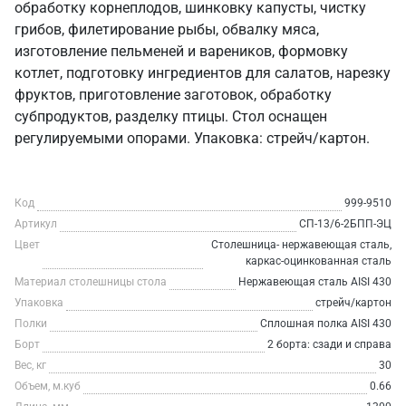
обработку корнеплодов, шинковку капусты, чистку
грибов, филетирование рыбы, обвалку мяса,
изготовление пельменей и вареников, формовку
котлет, подготовку ингредиентов для салатов, нарезку
фруктов, приготовление заготовок, обработку
субпродуктов, разделку птицы. Стол оснащен
регулируемыми опорами. Упаковка: стрейч/картон.
Код
999-9510
Артикул
СП-13/6-2БПП-ЭЦ
Цвет
Столешница- нержавеющая сталь,
каркас-оцинкованная сталь
Материал столешницы стола
Нержавеющая сталь AISI 430
Упаковка
стрейч/картон
Полки
Сплошная полка AISI 430
Борт
2 борта: сзади и справа
Вес, кг
30
Объем, м.куб
0.66