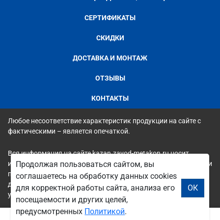
СЕРТИФИКАТЫ
СКИДКИ
ДОСТАВКА И МОНТАЖ
ОТЗЫВЫ
КОНТАКТЫ
Любое несоответствие характеристик продукции на сайте с
фактическими – является опечаткой.
Вся информация на сайте kazan.zavod-metakon.ru носит
исключительно ознакомительный и справочный характер и ни
Продолжая пользоваться сайтом, вы
при каких условиях не является публичной офертой. Всю
соглашаетесь на обработку данных cookies
дополнительную информацию можно узнать по телефонам
для корректной работы сайта, анализа его
ОК
указанным на сайте.
посещаемости и других целей,
предусмотренных
Политикой
.