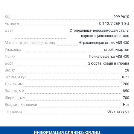
Код
999-9610
Артикул
СП-12/7-2БРП-ЭЦ
Цвет
Столешница- нержавеющая сталь,
каркас-оцинкованная сталь
Материал столешницы стола
Нержавеющая сталь AISI 430
Упаковка
стрейч/картон
Полки
Полка-решётка AISI 430
Борт
2 борта: сзади и справа
Вес, кг
28
Объем, м.куб
0.71
Длина, мм
1200
Высота, мм
850
Ширина, мм
700
Выдвижные ящики
Нет
Тип двери
Отсутствуют
ИНФОРМАЦИЯ ДЛЯ ФИЗ/ЮР.ЛИЦ