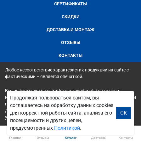
СЕРТИФИКАТЫ
СКИДКИ
ДОСТАВКА И МОНТАЖ
ОТЗЫВЫ
КОНТАКТЫ
Любое несоответствие характеристик продукции на сайте с
фактическими – является опечаткой.
Вся информация на сайте kazan.zavod-metakon.ru носит
исключительно ознакомительный и справочный характер и ни
Продолжая пользоваться сайтом, вы
при каких условиях не является публичной офертой. Всю
соглашаетесь на обработку данных cookies
дополнительную информацию можно узнать по телефонам
для корректной работы сайта, анализа его
ОК
указанным на сайте.
посещаемости и других целей,
предусмотренных
Политикой
.
Главная
Отзывы
Каталог
Доставка
Контакты