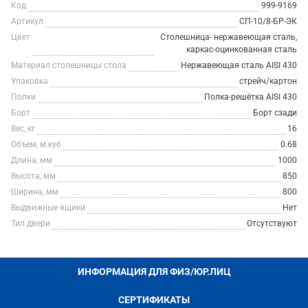
Код
999-9169
Артикул
СП-10/8-БР-ЭК
Цвет
Столешница- нержавеющая сталь,
каркас-оцинкованная сталь
Материал столешницы стола
Нержавеющая сталь AISI 430
Упаковка
стрейч/картон
Полки
Полка-решётка AISI 430
Борт
Борт сзади
Вес, кг
16
Объем, м.куб
0.68
Длина, мм
1000
Высота, мм
850
Ширина, мм
800
Выдвижные ящики
Нет
Тип двери
Отсутствуют
ИНФОРМАЦИЯ ДЛЯ ФИЗ/ЮР.ЛИЦ
СЕРТИФИКАТЫ