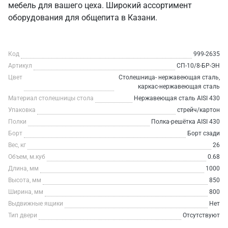
мебель для вашего цеха. Широкий ассортимент
оборудования для общепита в Казани.
Код
999-2635
Артикул
СП-10/8-БР-ЭН
Цвет
Столешница- нержавеющая сталь,
каркас-нержавеющая сталь
Материал столешницы стола
Нержавеющая сталь AISI 430
Упаковка
стрейч/картон
Полки
Полка-решётка AISI 430
Борт
Борт сзади
Вес, кг
26
Объем, м.куб
0.68
Длина, мм
1000
Высота, мм
850
Ширина, мм
800
Выдвижные ящики
Нет
Тип двери
Отсутствуют