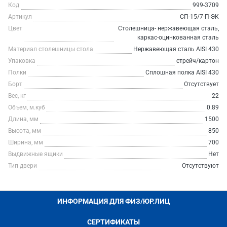
Код
999-3709
Артикул
СП-15/7-П-ЭК
Цвет
Столешница- нержавеющая сталь,
каркас-оцинкованная сталь
Материал столешницы стола
Нержавеющая сталь AISI 430
Упаковка
стрейч/картон
Полки
Сплошная полка AISI 430
Борт
Отсутствует
Вес, кг
22
Объем, м.куб
0.89
Длина, мм
1500
Высота, мм
850
Ширина, мм
700
Выдвижные ящики
Нет
Тип двери
Отсутствуют
ИНФОРМАЦИЯ ДЛЯ ФИЗ/ЮР.ЛИЦ
СЕРТИФИКАТЫ