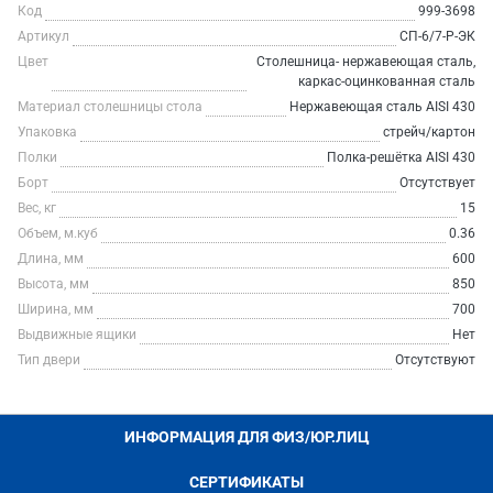
Код
999-3698
Артикул
СП-6/7-Р-ЭК
Цвет
Столешница- нержавеющая сталь,
каркас-оцинкованная сталь
Материал столешницы стола
Нержавеющая сталь AISI 430
Упаковка
стрейч/картон
Полки
Полка-решётка AISI 430
Борт
Отсутствует
Вес, кг
15
Объем, м.куб
0.36
Длина, мм
600
Высота, мм
850
Ширина, мм
700
Выдвижные ящики
Нет
Тип двери
Отсутствуют
ИНФОРМАЦИЯ ДЛЯ ФИЗ/ЮР.ЛИЦ
СЕРТИФИКАТЫ