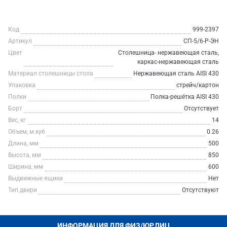
Код
999-2397
Артикул
СП-5/6-Р-ЭН
Цвет
Столешница- нержавеющая сталь,
каркас-нержавеющая сталь
Материал столешницы стола
Нержавеющая сталь AISI 430
Упаковка
стрейч/картон
Полки
Полка-решётка AISI 430
Борт
Отсутствует
Вес, кг
14
Объем, м.куб
0.26
Длина, мм
500
Высота, мм
850
Ширина, мм
600
Выдвижные ящики
Нет
Тип двери
Отсутствуют
ИНФОРМАЦИЯ ДЛЯ ФИЗ/ЮР.ЛИЦ