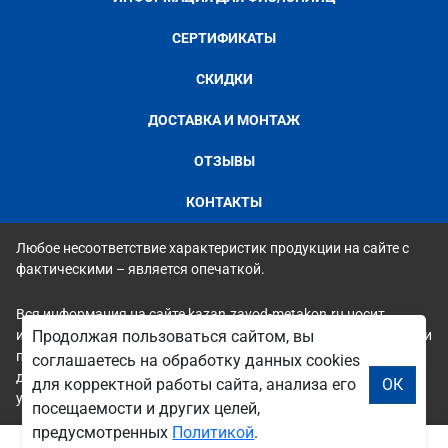
СЕРТИФИКАТЫ
СКИДКИ
ДОСТАВКА И МОНТАЖ
ОТЗЫВЫ
КОНТАКТЫ
Любое несоответствие характеристик продукции на сайте с
фактическими – является опечаткой.
Вся информация на сайте kazan.zavod-metakon.ru носит
исключительно ознакомительный и справочный характер и ни
Продолжая пользоваться сайтом, вы
при каких условиях не является публичной офертой. Всю
соглашаетесь на обработку данных cookies
дополнительную информацию можно узнать по телефонам
для корректной работы сайта, анализа его
ОК
указанным на сайте.
посещаемости и других целей,
предусмотренных
Политикой
.