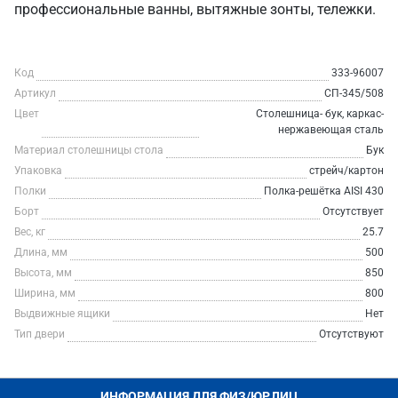
профессиональные ванны, вытяжные зонты, тележки.
Код
333-96007
Артикул
СП-345/508
Цвет
Столешница- бук, каркас-
нержавеющая сталь
Материал столешницы стола
Бук
Упаковка
стрейч/картон
Полки
Полка-решётка AISI 430
Борт
Отсутствует
Вес, кг
25.7
Длина, мм
500
Высота, мм
850
Ширина, мм
800
Выдвижные ящики
Нет
Тип двери
Отсутствуют
ИНФОРМАЦИЯ ДЛЯ ФИЗ/ЮР.ЛИЦ