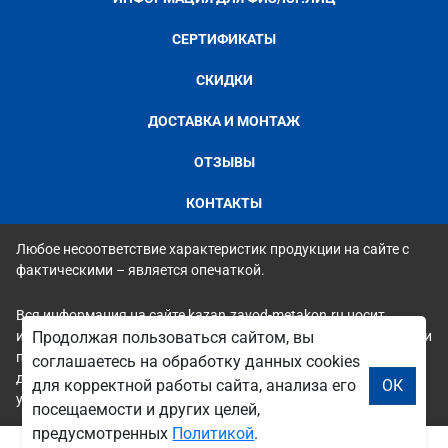
СЕРТИФИКАТЫ
СКИДКИ
ДОСТАВКА И МОНТАЖ
ОТЗЫВЫ
КОНТАКТЫ
Любое несоответствие характеристик продукции на сайте с
фактическими – является опечаткой.
Вся информация на сайте kazan.zavod-metakon.ru носит
исключительно ознакомительный и справочный характер и ни
Продолжая пользоваться сайтом, вы
при каких условиях не является публичной офертой. Всю
соглашаетесь на обработку данных cookies
дополнительную информацию можно узнать по телефонам
для корректной работы сайта, анализа его
ОК
указанным на сайте.
посещаемости и других целей,
предусмотренных
Политикой
.