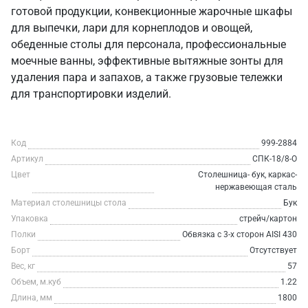
готовой продукции, конвекционные жарочные шкафы
для выпечки, лари для корнеплодов и овощей,
обеденные столы для персонала, профессиональные
моечные ванны, эффективные вытяжные зонты для
удаления пара и запахов, а также грузовые тележки
для транспортировки изделий.
Код
999-2884
Артикул
СПК-18/8-О
Цвет
Столешница- бук, каркас-
нержавеющая сталь
Материал столешницы стола
Бук
Упаковка
стрейч/картон
Полки
Обвязка с 3-х сторон AISI 430
Борт
Отсутствует
Вес, кг
57
Объем, м.куб
1.22
Длина, мм
1800