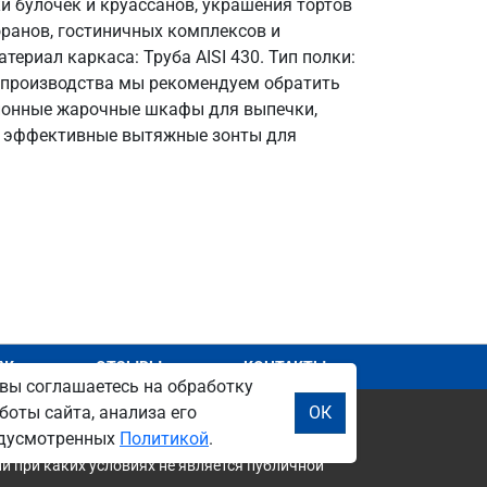
и булочек и круассанов, украшения тортов
оранов, гостиничных комплексов и
териал каркаса: Труба AISI 430. Тип полки:
ия производства мы рекомендуем обратить
ционные жарочные шкафы для выпечки,
ы, эффективные вытяжные зонты для
АЖ
ОТЗЫВЫ
КОНТАКТЫ
вы соглашаетесь на обработку
боты сайта, анализа его
ОК
редусмотренных
Политикой
.
и при каких условиях не является публичной