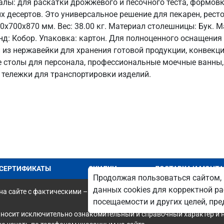
лы: для раскатки дрожжевого и песочного теста, формовк
 десертов. Это универсальное решение для пекарен, рест
x700x870 мм. Вес: 38.00 кг. Материал столешницы: Бук. Ма
енд: Кобор. Упаковка: картон. Для полноценного оснащен
 из нержавейки для хранения готовой продукции, конвек
ые столы для персонала, профессиональные моечные ванн
е тележки для транспортировки изделий.
СЕРТИФИКАТЫ
СКИДКИ
ДОСТАВКА И МОНТ
Продолжая пользоваться сайтом, 
данных cookies для корректной ра
а сайте с фактическими – является опечаткой.
посещаемости и других целей, п
 носит исключительно ознакомительный и справочный характер и н