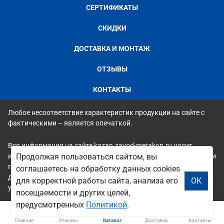
СЕРТИФИКАТЫ
СКИДКИ
ДОСТАВКА И МОНТАЖ
ОТЗЫВЫ
КОНТАКТЫ
Любое несоответствие характеристик продукции на сайте с
фактическими – является опечаткой.
Вся информация на сайте kazan.zavod-metakon.ru носит
исключительно ознакомительный и справочный характер и ни
Продолжая пользоваться сайтом, вы
при каких условиях не является публичной офертой. Всю
соглашаетесь на обработку данных cookies
дополнительную информацию можно узнать по телефонам
для корректной работы сайта, анализа его
ОК
указанным на сайте.
посещаемости и других целей,
предусмотренных
Политикой
.
Главная
Отзывы
Каталог
Доставка
Контакты