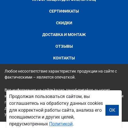
СЕРТИФИКАТЫ
СКИДКИ
ДОСТАВКА И МОНТАЖ
ОТЗЫВЫ
КОНТАКТЫ
Любое несоответствие характеристик продукции на сайте с
фактическими – является опечаткой.
Вся информация на сайте kazan.zavod-metakon.ru носит
исключительно ознакомительный и справочный характер и ни
Продолжая пользоваться сайтом, вы
при каких условиях не является публичной офертой. Всю
соглашаетесь на обработку данных cookies
дополнительную информацию можно узнать по телефонам
для корректной работы сайта, анализа его
ОК
указанным на сайте.
посещаемости и других целей,
предусмотренных
Политикой
.