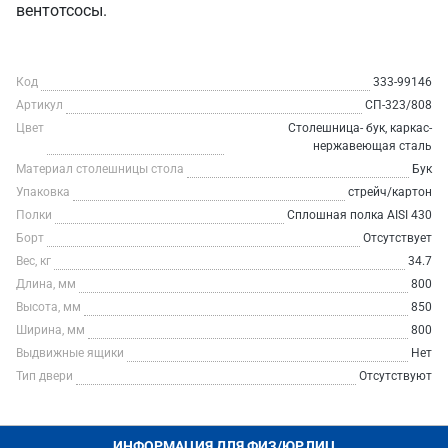
вентотсосы.
Код
333-99146
Артикул
СП-323/808
Цвет
Столешница- бук, каркас-
нержавеющая сталь
Материал столешницы стола
Бук
Упаковка
стрейч/картон
Полки
Сплошная полка AISI 430
Борт
Отсутствует
Вес, кг
34.7
Длина, мм
800
Высота, мм
850
Ширина, мм
800
Выдвижные ящики
Нет
Тип двери
Отсутствуют
ИНФОРМАЦИЯ ДЛЯ ФИЗ/ЮР.ЛИЦ