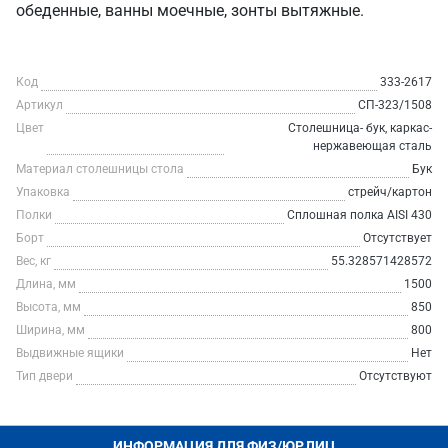
обеденные, ванны моечные, зонты вытяжные.
Код
333-2617
Артикул
СП-323/1508
Цвет
Столешница- бук, каркас-
нержавеющая сталь
Материал столешницы стола
Бук
Упаковка
стрейч/картон
Полки
Сплошная полка AISI 430
Борт
Отсутствует
Вес, кг
55.328571428572
Длина, мм
1500
Высота, мм
850
Ширина, мм
800
Выдвижные ящики
Нет
Тип двери
Отсутствуют
ИНФОРМАЦИЯ ДЛЯ ФИЗ/ЮР.ЛИЦ