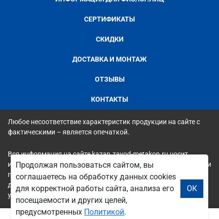
СЕРТИФИКАТЫ
СКИДКИ
ДОСТАВКА И МОНТАЖ
ОТЗЫВЫ
КОНТАКТЫ
Любое несоответствие характеристик продукции на сайте с
фактическими – является опечаткой.
Вся информация на сайте kazan.zavod-metakon.ru носит
исключительно ознакомительный и справочный характер и ни
Продолжая пользоваться сайтом, вы
при каких условиях не является публичной офертой. Всю
соглашаетесь на обработку данных cookies
дополнительную информацию можно узнать по телефонам
для корректной работы сайта, анализа его
ОК
указанным на сайте.
посещаемости и других целей,
предусмотренных
Политикой
.