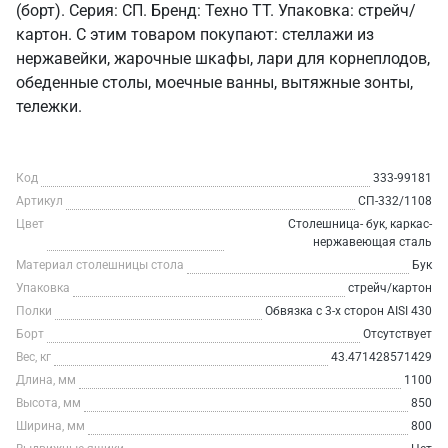
(борт). Серия: СП. Бренд: Техно ТТ. Упаковка: стрейч/
картон. С этим товаром покупают: стеллажи из
нержавейки, жарочные шкафы, лари для корнеплодов,
обеденные столы, моечные ванны, вытяжные зонты,
тележки.
Код
333-99181
Артикул
СП-332/1108
Цвет
Столешница- бук, каркас-
нержавеющая сталь
Материал столешницы стола
Бук
Упаковка
стрейч/картон
Полки
Обвязка с 3-х сторон AISI 430
Борт
Отсутствует
Вес, кг
43.471428571429
Длина, мм
1100
Высота, мм
850
Ширина, мм
800