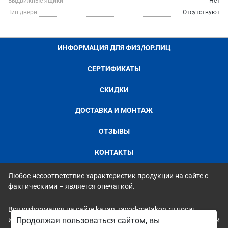
Выдвижные ящики
Нет
Тип двери
Отсутствуют
ИНФОРМАЦИЯ ДЛЯ ФИЗ/ЮР.ЛИЦ
СЕРТИФИКАТЫ
СКИДКИ
ДОСТАВКА И МОНТАЖ
ОТЗЫВЫ
КОНТАКТЫ
Любое несоответствие характеристик продукции на сайте с
фактическими – является опечаткой.
Вся информация на сайте kazan.zavod-metakon.ru носит
исключительно ознакомительный и справочный характер и ни
Продолжая пользоваться сайтом, вы