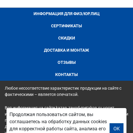
ИНФОРМАЦИЯ ДЛЯ ФИЗ/ЮР.ЛИЦ
СЕРТИФИКАТЫ
СКИДКИ
ДОСТАВКА И МОНТАЖ
ОТЗЫВЫ
КОНТАКТЫ
Любое несоответствие характеристик продукции на сайте с
фактическими – является опечаткой.
Вся информация на сайте kazan.zavod-metakon.ru носит
исключительно ознакомительный и справочный характер и ни
Продолжая пользоваться сайтом, вы
при каких условиях не является публичной офертой. Всю
соглашаетесь на обработку данных cookies
дополнительную информацию можно узнать по телефонам
для корректной работы сайта, анализа его
ОК
указанным на сайте.