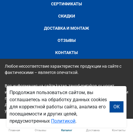
СЕРТИФИКАТЫ
СКИДКИ
ДОСТАВКА И МОНТАЖ
ОТЗЫВЫ
КОНТАКТЫ
Любое несоответствие характеристик продукции на сайте с
фактическими – является опечаткой.
Вся информация на сайте kazan.zavod-metakon.ru носит
исключительно ознакомительный и справочный характер и ни
Продолжая пользоваться сайтом, вы
при каких условиях не является публичной офертой. Всю
соглашаетесь на обработку данных cookies
дополнительную информацию можно узнать по телефонам
для корректной работы сайта, анализа его
ОК
указанным на сайте.
посещаемости и других целей,
предусмотренных
Политикой
.
Главная
Отзывы
Каталог
Доставка
Контакты