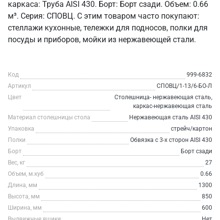
каркаса: Труба AISI 430. Борт: Борт сзади. Объем: 0.66
м³. Серия: СПОВЦ. С этим товаром часто покупают:
стеллажи кухонные, тележки для подносов, полки для
посуды и приборов, мойки из нержавеющей стали.
Код
999-6832
Артикул
СПОВЦ/1-13/6-БО-Л
Цвет
Столешница- нержавеющая сталь,
каркас-нержавеющая сталь
Материал столешницы стола
Нержавеющая сталь AISI 430
Упаковка
стрейч/картон
Полки
Обвязка с 3-х сторон AISI 430
Борт
Борт сзади
Вес, кг
27
Объем, м.куб
0.66
Длина, мм
1300
Высота, мм
850
Ширина, мм
600
Выдвижные ящики
Нет