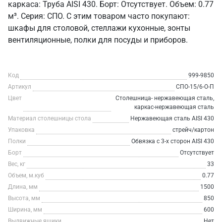
каркаса: Труба AISI 430. Борт: Отсутствует. Объем: 0.77
м³. Серия: СПО. С этим товаром часто покупают:
шкафы для столовой, стеллажи кухонные, зонты
вентиляционные, полки для посуды и приборов.
Код
999-9850
Артикул
СПО-15/6-О-П
Цвет
Столешница- нержавеющая сталь,
каркас-нержавеющая сталь
Материал столешницы стола
Нержавеющая сталь AISI 430
Упаковка
стрейч/картон
Полки
Обвязка с 3-х сторон AISI 430
Борт
Отсутствует
Вес, кг
33
Объем, м.куб
0.77
Длина, мм
1500
Высота, мм
850
Ширина, мм
600
Выдвижные ящики
Нет