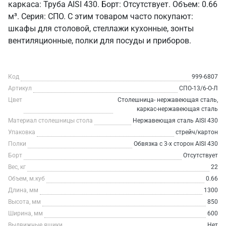
каркаса: Труба AISI 430. Борт: Отсутствует. Объем: 0.66
м³. Серия: СПО. С этим товаром часто покупают:
шкафы для столовой, стеллажи кухонные, зонты
вентиляционные, полки для посуды и приборов.
Код
999-6807
Артикул
СПО-13/6-О-Л
Цвет
Столешница- нержавеющая сталь,
каркас-нержавеющая сталь
Материал столешницы стола
Нержавеющая сталь AISI 430
Упаковка
стрейч/картон
Полки
Обвязка с 3-х сторон AISI 430
Борт
Отсутствует
Вес, кг
22
Объем, м.куб
0.66
Длина, мм
1300
Высота, мм
850
Ширина, мм
600
Выдвижные ящики
Нет