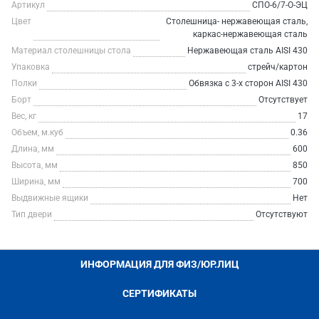
Артикул
СПО-6/7-О-ЭЦ
Цвет
Столешница- нержавеющая сталь,
каркас-нержавеющая сталь
Материал столешницы стола
Нержавеющая сталь AISI 430
Упаковка
стрейч/картон
Полки
Обвязка с 3-х сторон AISI 430
Борт
Отсутствует
Вес, кг
17
Объем, м.куб
0.36
Длина, мм
600
Высота, мм
850
Ширина, мм
700
Выдвижные ящики
Нет
Тип двери
Отсутствуют
ИНФОРМАЦИЯ ДЛЯ ФИЗ/ЮР.ЛИЦ
СЕРТИФИКАТЫ