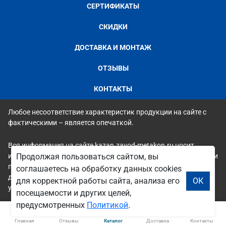
СЕРТИФИКАТЫ
СКИДКИ
ДОСТАВКА И МОНТАЖ
ОТЗЫВЫ
КОНТАКТЫ
Любое несоответствие характеристик продукции на сайте с
фактическими – является опечаткой.
Вся информация на сайте kazan.zavod-metakon.ru носит
исключительно ознакомительный и справочный характер и ни
Продолжая пользоваться сайтом, вы
при каких условиях не является публичной офертой. Всю
соглашаетесь на обработку данных cookies
дополнительную информацию можно узнать по телефонам
для корректной работы сайта, анализа его
ОК
указанным на сайте.
посещаемости и других целей,
предусмотренных
Политикой
.
Главная
Отзывы
Каталог
Доставка
Контакты