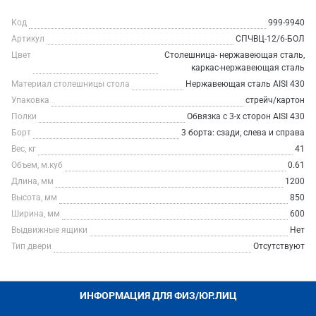
Код
999-9940
Артикул
СПЧВЦ-12/6-БОЛ
Цвет
Столешница- нержавеющая сталь,
каркас-нержавеющая сталь
Материал столешницы стола
Нержавеющая сталь AISI 430
Упаковка
стрейч/картон
Полки
Обвязка с 3-х сторон AISI 430
Борт
3 борта: сзади, слева и справа
Вес, кг
41
Объем, м.куб
0.61
Длина, мм
1200
Высота, мм
850
Ширина, мм
600
Выдвижные ящики
Нет
Тип двери
Отсутствуют
ИНФОРМАЦИЯ ДЛЯ ФИЗ/ЮР.ЛИЦ