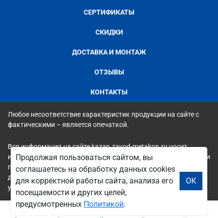
СЕРТИФИКАТЫ
СКИДКИ
ДОСТАВКА И МОНТАЖ
ОТЗЫВЫ
КОНТАКТЫ
Любое несоответствие характеристик продукции на сайте с
фактическими – является опечаткой.
Вся информация на сайте kazan.zavod-metakon.ru носит
исключительно ознакомительный и справочный характер и ни
Продолжая пользоваться сайтом, вы
при каких условиях не является публичной офертой. Всю
соглашаетесь на обработку данных cookies
дополнительную информацию можно узнать по телефонам
для корректной работы сайта, анализа его
ОК
указанным на сайте.
посещаемости и других целей,
предусмотренных
Политикой
.