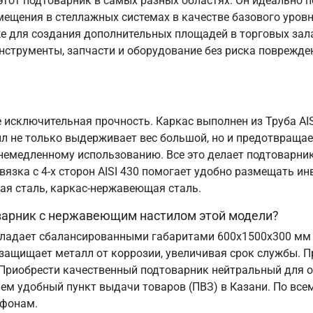
тот подтоварник в самых разных областях. Он идеально п
ещения в стеллажных системах в качестве базового уровн
е для создания дополнительных площадей в торговых зала
нструменты, запчасти и оборудование без риска поврежде
 исключительная прочность. Каркас выполнен из Труба AIS
 не только выдерживает вес большой, но и предотвращае
к немедленному использованию. Все это делает подтоварн
вязка с 4-х сторон AISI 430 помогает удобно размещать ин
ая сталь, каркас-нержавеющая сталь.
оварник с нержавеющим настилом этой модели?
бладает сбалансированными габаритами 600х1500х300 мм
защищает металл от коррозии, увеличивая срок службы. 
 Приобрести качественный подтоварник нейтральный для
аем удобный пункт выдачи товаров (ПВЗ) в Казани. По все
ефонам.