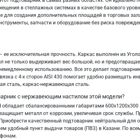
тот подтоварник в самых разных областях. Он идеально п
ещения в стеллажных системах в качестве базового уровн
е для создания дополнительных площадей в торговых зала
нструменты, запчасти и оборудование без риска поврежде
 ее исключительная прочность. Каркас выполнен из Уголок
 не только выдерживает вес большой, но и предотвращае
к немедленному использованию. Все это делает подтоварн
вязка с 4-х сторон AISI 430 помогает удобно размещать ин
ая сталь, каркас-нержавеющая сталь.
оварник с нержавеющим настилом этой модели?
Н обладает сбалансированными габаритами 600х1200х300
защищает металл от коррозии, увеличивая срок службы. 
 Приобрести качественный подтоварник нейтральный для
аем удобный пункт выдачи товаров (ПВЗ) в Казани. По все
ефонам.