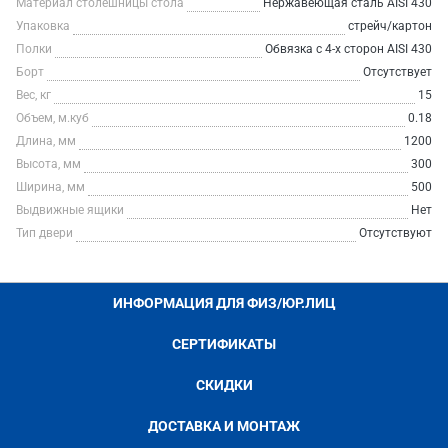
Материал столешницы стола
Нержавеющая сталь AISI 430
Упаковка
стрейч/картон
Полки
Обвязка с 4-х сторон AISI 430
Борт
Отсутствует
Вес, кг
15
Объем, м.куб
0.18
Длина, мм
1200
Высота, мм
300
Ширина, мм
500
Выдвижные ящики
Нет
Тип двери
Отсутствуют
ИНФОРМАЦИЯ ДЛЯ ФИЗ/ЮР.ЛИЦ
СЕРТИФИКАТЫ
СКИДКИ
ДОСТАВКА И МОНТАЖ