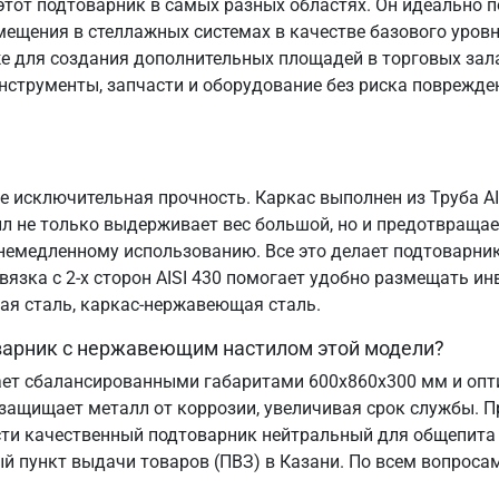
тот подтоварник в самых разных областях. Он идеально п
ещения в стеллажных системах в качестве базового уровн
е для создания дополнительных площадей в торговых зала
нструменты, запчасти и оборудование без риска поврежде
е исключительная прочность. Каркас выполнен из Труба AIS
 не только выдерживает вес большой, но и предотвращае
к немедленному использованию. Все это делает подтоварн
вязка с 2-х сторон AISI 430 помогает удобно размещать ин
ая сталь, каркас-нержавеющая сталь.
оварник с нержавеющим настилом этой модели?
ает сбалансированными габаритами 600х860х300 мм и оп
защищает металл от коррозии, увеличивая срок службы. П
сти качественный подтоварник нейтральный для общепита
й пункт выдачи товаров (ПВЗ) в Казани. По всем вопроса