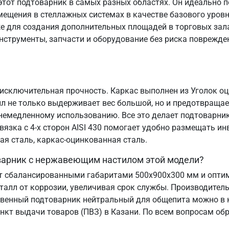
тот подтоварник в самых разных областях. Он идеально п
ещения в стеллажных системах в качестве базового уровн
е для создания дополнительных площадей в торговых зала
нструменты, запчасти и оборудование без риска поврежде
 исключительная прочность. Каркас выполнен из Уголок оци
 не только выдерживает вес большой, но и предотвращае
к немедленному использованию. Все это делает подтоварн
вязка с 4-х сторон AISI 430 помогает удобно размещать ин
я сталь, каркас-оцинкованная сталь.
оварник с нержавеющим настилом этой модели?
ет сбалансированными габаритами 500х900х300 мм и опт
талл от коррозии, увеличивая срок службы. Производитель
твенный подтоварник нейтральный для общепита можно в 
нкт выдачи товаров (ПВЗ) в Казани. По всем вопросам обр