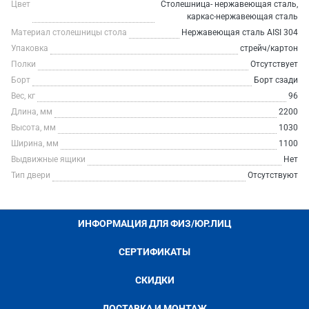
Цвет
Столешница- нержавеющая сталь,
каркас-нержавеющая сталь
Материал столешницы стола
Нержавеющая сталь AISI 304
Упаковка
стрейч/картон
Полки
Отсутствует
Борт
Борт сзади
Вес, кг
96
Длина, мм
2200
Высота, мм
1030
Ширина, мм
1100
Выдвижные ящики
Нет
Тип двери
Отсутствуют
ИНФОРМАЦИЯ ДЛЯ ФИЗ/ЮР.ЛИЦ
СЕРТИФИКАТЫ
СКИДКИ
ДОСТАВКА И МОНТАЖ